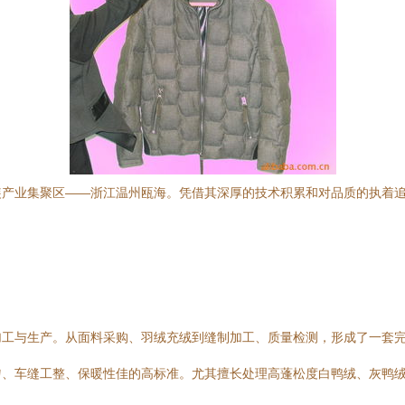
装产业集聚区——浙江温州瓯海。凭借其深厚的技术积累和对品质的执着
加工与生产。从面料采购、羽绒充绒到缝制加工、质量检测，形成了一套
匀、车缝工整、保暖性佳的高标准。尤其擅长处理高蓬松度白鸭绒、灰鸭