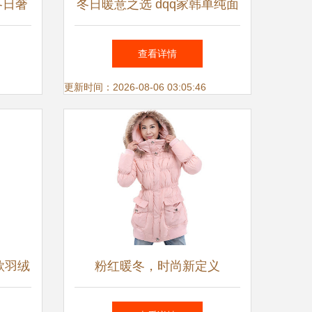
冬日奢
冬日暖意之选 dqq家韩单纯面
果色羽绒棉服，时尚与保暖的
查看详情
完美融合
更新时间：2026-08-06 03:05:46
款羽绒
粉红暖冬，时尚新定义
冬日优
INMAN茵曼贴袋羽绒服测评