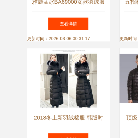
雅鹿蓝冰BA69000女款羽绒服
五招
奢华豹纹与超大貉子毛领的时
查看详情
尚之选
更新时间：2026-08-06 00:31:17
更新时间：20
2018冬上新羽绒棉服 韩版时
顶级
尚修身过膝棉衣，打造温暖冬
17