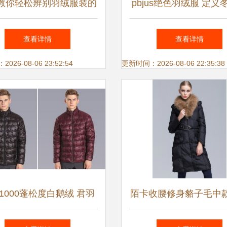
教你轻松辨别羽绒服装的
pbjus绝色羽绒服 定义
优劣
华保暖新风尚
查看详情
查看详情
26-08-06 23:52:54
更新时间：2026-08-06 22:35:38
1000蓬松度白鹅绒 君羽
陌卡收腰修身貉子毛中
秋冬新款户外羽绒服深度解
服 聚美优品平台上的