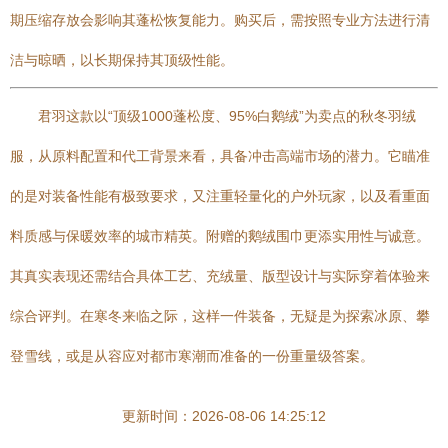
期压缩存放会影响其蓬松恢复能力。购买后，需按照专业方法进行清
洁与晾晒，以长期保持其顶级性能。
君羽这款以“顶级1000蓬松度、95%白鹅绒”为卖点的秋冬羽绒
服，从原料配置和代工背景来看，具备冲击高端市场的潜力。它瞄准
的是对装备性能有极致要求，又注重轻量化的户外玩家，以及看重面
料质感与保暖效率的城市精英。附赠的鹅绒围巾更添实用性与诚意。
其真实表现还需结合具体工艺、充绒量、版型设计与实际穿着体验来
综合评判。在寒冬来临之际，这样一件装备，无疑是为探索冰原、攀
登雪线，或是从容应对都市寒潮而准备的一份重量级答案。
更新时间：2026-08-06 14:25:12