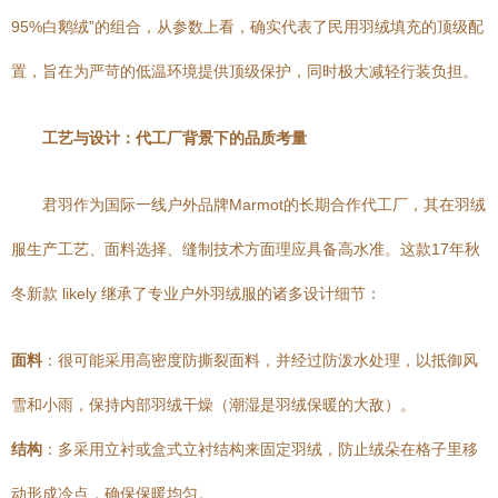
95%白鹅绒”的组合，从参数上看，确实代表了民用羽绒填充的顶级配
置，旨在为严苛的低温环境提供顶级保护，同时极大减轻行装负担。
工艺与设计：代工厂背景下的品质考量
君羽作为国际一线户外品牌Marmot的长期合作代工厂，其在羽绒
服生产工艺、面料选择、缝制技术方面理应具备高水准。这款17年秋
冬新款 likely 继承了专业户外羽绒服的诸多设计细节：
面料
：很可能采用高密度防撕裂面料，并经过防泼水处理，以抵御风
雪和小雨，保持内部羽绒干燥（潮湿是羽绒保暖的大敌）。
结构
：多采用立衬或盒式立衬结构来固定羽绒，防止绒朵在格子里移
动形成冷点，确保保暖均匀。