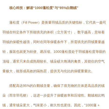
核心科技：解读“1000蓬松度”与“95%白鹅绒”
蓬松度（Fill Power）是衡量羽绒品质的关键指标，它代表一盎司
羽绒在特定条件下所能填充的体积（立方英寸）。数字越高，意味着
羽绒的保暖性越强，同时在同等保暖条件下，所需填充的羽绒重量越
轻，服装也就更为轻便、易压缩。1000蓬松度处于羽绒蓬松度等级的
顶端，通常只来自成熟期较长、绒朵硕大饱满的禽类，其锁住的空气
量极大，能形成高效的隔热层，提供无与伦比的保暖重量比。
搭配高达95%的白鹅绒含量，确保了填充物的主体是高品质的绒
朵（而非羽毛梗），这进一步提升了保暖效率和压缩性。鹅绒相比鸭
绒，通常绒朵更大，气味更小，耐久性也更佳。因此，“1000蓬 +