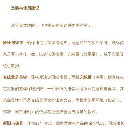
选购与使用建议
尽管参数耀眼，但消费者在选购时仍需注意：
验证与渠道
：确保通过可靠渠道购买，留意产品的实际吊牌、洗标信
息是否与宣传一致，以确认蓬松度、充绒量（总重量）、绒子含量等
核心数据。
充绒量是关键
：蓬松度决定羽绒质量，而
总充绒量
（克重）则直接决
定衣服的整体保暖极限。一件轻薄的排骨羽绒服即使蓬松度再高，其
总保暖性也不及充绒量更大的派克大衣。需根据使用环境（如徒步、
露营、城市通勤）的低温程度选择合适充绒量的款式。
新旧与保养
：作为17年款式，需留意库存产品的保存状态。羽绒服长