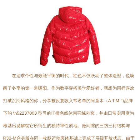
在追求个性与效能平衡的时代，红色不仅跃动了整体造型，也唤
醒了冬季的第一道暖阳。作为数字穿搭美学爱好者，我想为同样喜欢
打破沉闷风格的你，分享被反复收入常名单的阿童木（A.T.M.°)品牌
下的 \n52237003 型号的IT撞色线休闲羽绒外套，并由日常实用度为
根基出发解锁它所衍生的独特率性质地。微间隙的三防三衬结构与
R30-M合身版在同一收腿运动廓体基础上完成了层级开放状态。由于