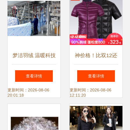
梦洁羽绒 温暖科技
神价格！比双12还
重塑睡眠体验
低！Marmot代工厂
查看详情
查看详情
君羽半袖羽绒马
更新时间：2026-08-06
更新时间：2026-08-06
20:01:18
12:11:20
甲，90%鹅绒800
蓬松度仅303元