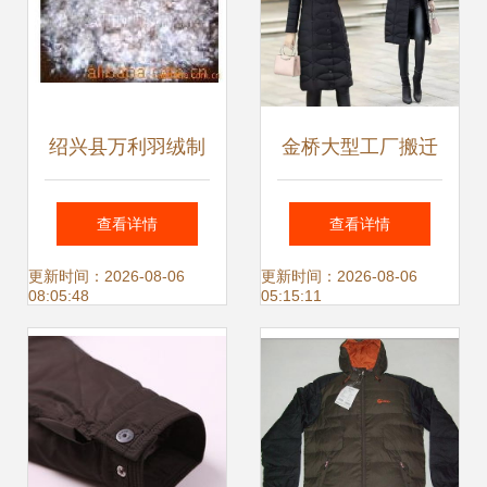
绍兴县万利羽绒制
金桥大型工厂搬迁
品厂 一羽之轻，承
清仓特卖 千余款商
查看详情
查看详情
诺之重
品优惠特促，羽绒
更新时间：2026-08-06
更新时间：2026-08-06
08:05:48
05:15:11
抢购12月31日开启