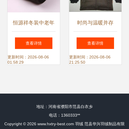
恒源祥冬装中老年
时尚与温暖并存
羽绒服短款毛领设
Nikko日高NJB
查看详情
查看详情
计评测 温暖与体面
3130004男装羽绒
更新时间：2026-08-06
更新时间：2026-08-06
01:58:29
21:25:50
的双重守候
上衣评测
地址：河南省濮阳市范县白衣乡
电话：1360333**
Copyright © 2026
www.hxtry-best.com
羽绒
范县华兴羽绒制品有限