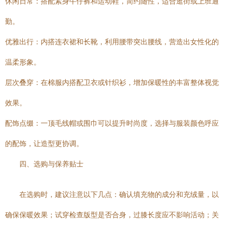
休闲日常：搭配紧身牛仔裤和运动鞋，简约随性，适合逛街或上班通
勤。
优雅出行：内搭连衣裙和长靴，利用腰带突出腰线，营造出女性化的
温柔形象。
层次叠穿：在棉服内搭配卫衣或针织衫，增加保暖性的丰富整体视觉
效果。
配饰点缀：一顶毛线帽或围巾可以提升时尚度，选择与服装颜色呼应
的配饰，让造型更协调。
四、选购与保养贴士
在选购时，建议注意以下几点：确认填充物的成分和充绒量，以
确保保暖效果；试穿检查版型是否合身，过膝长度应不影响活动；关