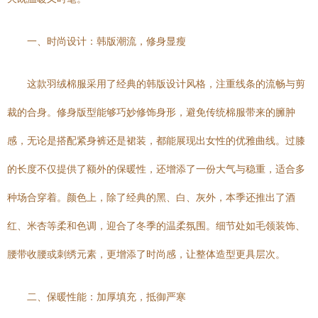
一、时尚设计：韩版潮流，修身显瘦
这款羽绒棉服采用了经典的韩版设计风格，注重线条的流畅与剪
裁的合身。修身版型能够巧妙修饰身形，避免传统棉服带来的臃肿
感，无论是搭配紧身裤还是裙装，都能展现出女性的优雅曲线。过膝
的长度不仅提供了额外的保暖性，还增添了一份大气与稳重，适合多
种场合穿着。颜色上，除了经典的黑、白、灰外，本季还推出了酒
红、米杏等柔和色调，迎合了冬季的温柔氛围。细节处如毛领装饰、
腰带收腰或刺绣元素，更增添了时尚感，让整体造型更具层次。
二、保暖性能：加厚填充，抵御严寒