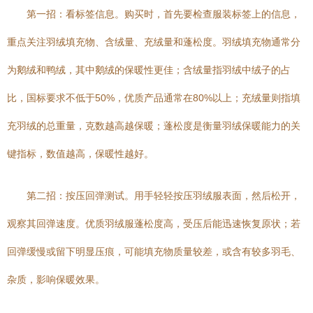
第一招：看标签信息。购买时，首先要检查服装标签上的信息，
重点关注羽绒填充物、含绒量、充绒量和蓬松度。羽绒填充物通常分
为鹅绒和鸭绒，其中鹅绒的保暖性更佳；含绒量指羽绒中绒子的占
比，国标要求不低于50%，优质产品通常在80%以上；充绒量则指填
充羽绒的总重量，克数越高越保暖；蓬松度是衡量羽绒保暖能力的关
键指标，数值越高，保暖性越好。
第二招：按压回弹测试。用手轻轻按压羽绒服表面，然后松开，
观察其回弹速度。优质羽绒服蓬松度高，受压后能迅速恢复原状；若
回弹缓慢或留下明显压痕，可能填充物质量较差，或含有较多羽毛、
杂质，影响保暖效果。