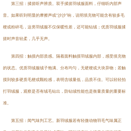
第三招：揉搓听声辨质。双手揉搓羽绒服面料，仔细听内部声
音。如果听到明显的摩擦声或“沙沙”响，说明填充物可能含有较多毛
梗或粉碎毛，这类羽绒服不仅保暖性差，还可能钻绒；优质羽绒服揉
搓时声音轻柔，几乎无声。
第四招：触摸内部质感。隔着面料触摸羽绒服内部，感受填充物
的状态。优质羽绒服绒子饱满、分布均匀，无硬梗或大块异物；若触
摸到较多硬质毛梗或颗粒感，表明含绒量低，品质不佳。可以轻轻拍
打羽绒服，观察是否有绒毛钻出，防钻绒性能也是衡量质量的重要标
准。
第五招：闻气味判工艺。新羽绒服若有轻微动物羽毛气味属正